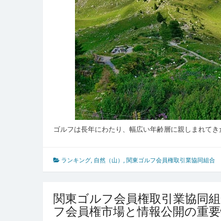
と
進
化
す
る
ゴ
ル
フ
会
員
権
市
ゴルフは長年にわたり、幅広い年齢層に親しまれてき
場
の
今
ランキング
,
自然（山）
,
関東ゴルフ会員権取引業協同組合
関東ゴルフ会員権取引業協同
フ会員権市場と情報公開の重要