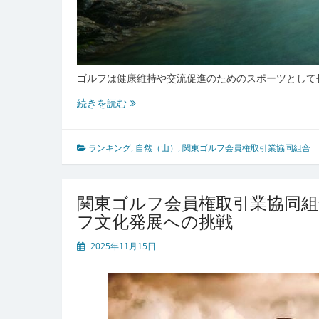
ゴルフは健康維持や交流促進のためのスポーツとして
関
続きを読む
東
ゴ
ル
ランキング
,
自然（山）
,
関東ゴルフ会員権取引業協同組合
フ
会
員
関東ゴルフ会員権取引業協同
権
フ文化発展への挑戦
取
引
2025年11月15日
業
協
同
組
合