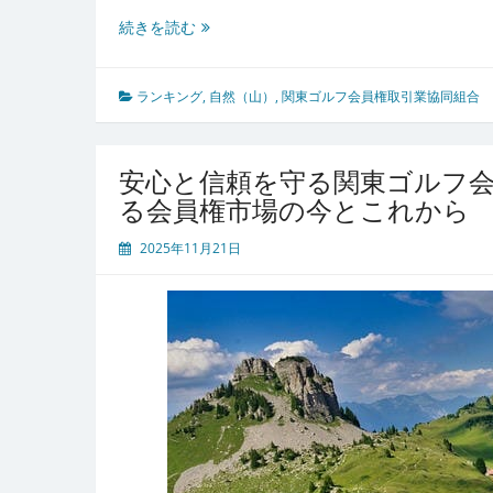
関
続きを読む
東
ゴ
ル
ランキング
,
自然（山）
,
関東ゴルフ会員権取引業協同組合
フ
会
員
安心と信頼を守る関東ゴルフ
権
る会員権市場の今とこれから
取
引
2025年11月21日
業
協
同
組
合
が
支
え
る
安
心