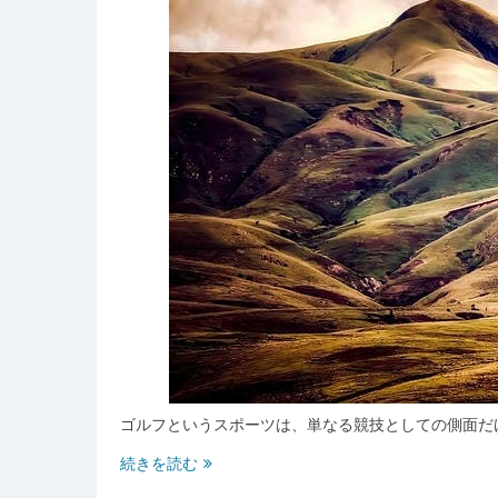
が
守
る
安
心
で
公
平
な
ゴ
ル
フ
会
員
権
市
場
と
ゴルフというスポーツは、単なる競技としての側面だ
情
報
関
続きを読む
公
東