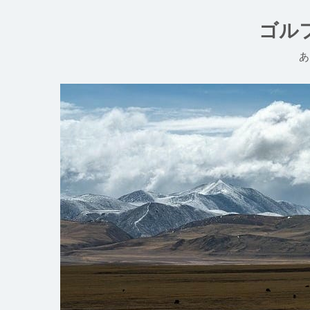
コ
ン
ゴル
テ
ン
あ
ツ
へ
ス
キ
ッ
プ