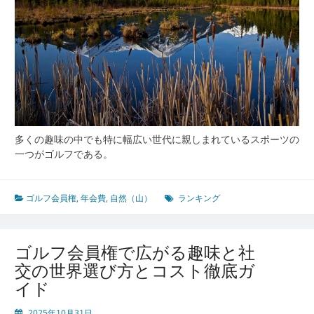
多くの趣味の中でも特に幅広い世代に親しまれているスポーツの
一つがゴルフである。
ゴルフ会員権
,
年会費
,
自然（山）
ランキング
ゴルフ会員権で広がる趣味と社
交の世界選び方とコスト徹底ガ
イド
2025年10月31日